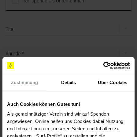
Ich spende als Unternehmen
Titel
Anrede
Vorname
Zustimmung
Details
Über Cookies
Nachname
Auch Cookies können Gutes tun!
Als gemeinnütziger Verein sind wir auf Spenden
angewiesen. Online helfen uns Cookies dabei Nutzung
E-Mail
und Interaktionen mit unseren Seiten und Inhalten zu
analysieren, „Surf-Profile“ zu erstellen und die