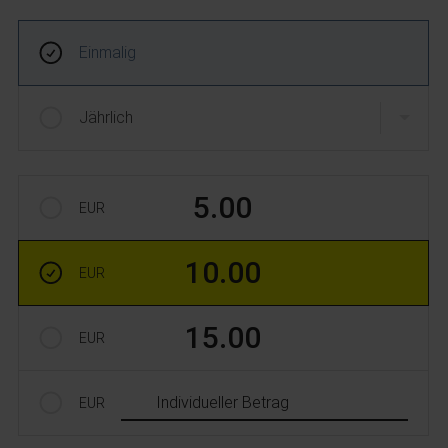
Frequenz und Betrag der Spende wählen
Wiederkehrende Intervalle
Einmalig
Jährlich
Betrag auswählen
5.00
EUR
10.00
EUR
15.00
EUR
Individueller Betrag
EUR