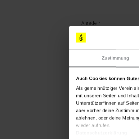
Profil
Anrede
Ich spende als U
Zustimmung
Vorname
Auch Cookies können Gutes
Als gemeinnütziger Verein si
mit unseren Seiten und Inhalt
Nachname
Unterstützer*innen auf Seite
aber vorher deine Zustimmung
ablehnen, oder deine Meinung
E-Mail
wieder aufrufen.
Datenschutzerklärung