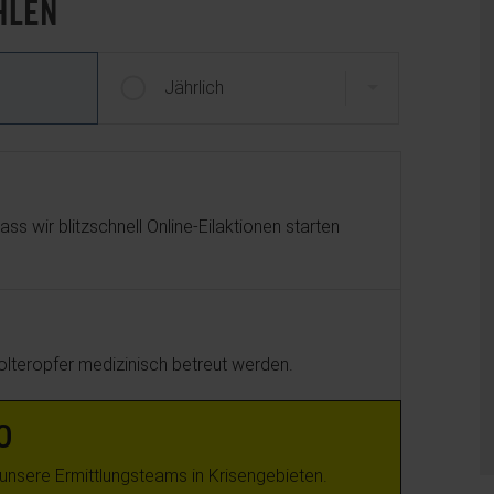
HLEN
Spende wählen
Jährlich
ass wir blitzschnell Online-Eilaktionen starten
Folteropfer medizinisch betreut werden.
0
. unsere Ermittlungsteams in Krisengebieten.