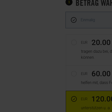
BETRAG WÄ
1
Frequenz und Betrag der 
Wiederkehrende Intervalle
Einmalig
Betrag auswählen
20.00
EUR
tragen dazu bei, d
können.
60.00
EUR
helfen mit, dass 
120.0
EUR
unterstützen u. a