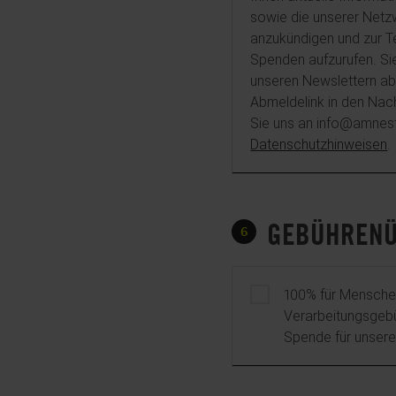
sowie die unserer Netz
anzukündigen und zur Te
Spenden aufzurufen. Sie
unseren Newslettern ab
Abmeldelink in den Nac
Sie uns an info@amnest
Datenschutzhinweisen
.
GEBÜHREN
6
Gebührenübernahme
100% für Menschen
Verarbeitungsgebü
Spende für unsere 