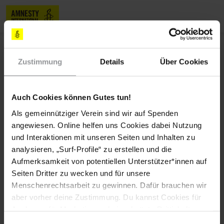
JA, ICH MÖCHTE MENSCHENRECHTE
SCHENKEN!
Zustimmung
Details
Über Cookies
Mit einer Geschenkspende für Menschenrechte
schenken Sie sinnvoll und nachhaltig. Sie machen
Auch Cookies können Gutes tun!
nicht nur der beschenkten Person mit einer
Als gemeinnütziger Verein sind wir auf Spenden
Spendenurkunde eine Freude, sondern geben vor
angewiesen. Online helfen uns Cookies dabei Nutzung
allem den Menschen Hoffnung, die unter
und Interaktionen mit unseren Seiten und Inhalten zu
Menschenrechtsverletzungen leiden müssen. Danke!
analysieren, „Surf-Profile“ zu erstellen und die
Aufmerksamkeit von potentiellen Unterstützer*innen auf
Seiten Dritter zu wecken und für unsere
Menschenrechtsarbeit zu gewinnen. Dafür brauchen wir
aber vorher deine Zustimmung. Du kannst Cookies für
Analysen, für Marketing und eingebettete Drittinhalte
auch ablehnen, oder deine Meinung jederzeit später