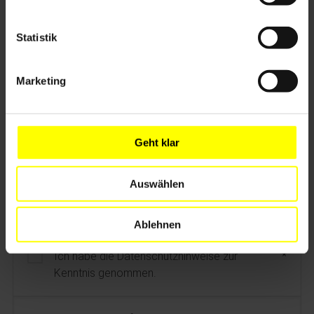
Postleitzahl
Statistik
Marketing
Ort
Land
Geht klar
Auswählen
DATENSCHUTZ
5
Ablehnen
Ich habe die Datenschutzhinweise zur
Kenntnis genommen.