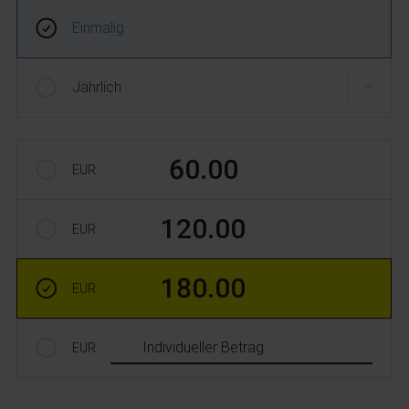
Frequenz und Betrag der Spende wählen
Wiederkehrende Intervalle
Einmalig
Jährlich
Betrag auswählen
60.00
EUR
120.00
EUR
180.00
EUR
Individueller Betrag
EUR