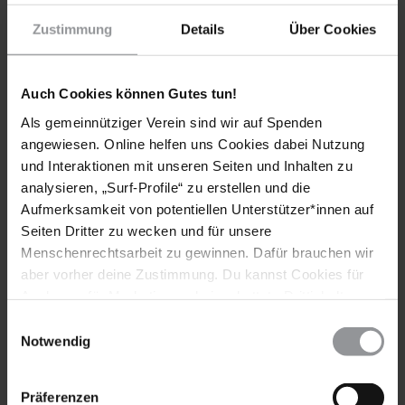
Telefonnummer
Zustimmung
Details
Über Cookies
Auch Cookies können Gutes tun!
Geburtsdatum
Als gemeinnütziger Verein sind wir auf Spenden
angewiesen. Online helfen uns Cookies dabei Nutzung
und Interaktionen mit unseren Seiten und Inhalten zu
MEINE ADRESSE
4
analysieren, „Surf-Profile“ zu erstellen und die
Aufmerksamkeit von potentiellen Unterstützer*innen auf
Adresse
Seiten Dritter zu wecken und für unsere
Straßenname
Menschenrechtsarbeit zu gewinnen. Dafür brauchen wir
aber vorher deine Zustimmung. Du kannst Cookies für
Analysen, für Marketing und eingebettete Drittinhalte
Hausnummer
auch ablehnen, oder deine Meinung jederzeit später
Einwilligungsauswahl
wieder ändern. Diesen Banner kannst Du über den Link
Notwendig
im Footer schnell wieder aufrufen.
Adresszusatz
Datenschutzerklärung
Präferenzen