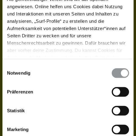
sich aktiv für Menschenrechte stark zu machen!
angewiesen. Online helfen uns Cookies dabei Nutzung
und Interaktionen mit unseren Seiten und Inhalten zu
analysieren, „Surf-Profile“ zu erstellen und die
Aufmerksamkeit von potentiellen Unterstützer*innen auf
Seiten Dritter zu wecken und für unsere
Menschenrechtsarbeit zu gewinnen. Dafür brauchen wir
aber vorher deine Zustimmung. Du kannst Cookies für
Analysen, für Marketing und eingebettete Drittinhalte
auch ablehnen, oder deine Meinung jederzeit später
Einwilligungsauswahl
FOLGEN SIE UNS!
wieder ändern. Diesen Banner kannst Du über den Link
Notwendig
im Footer schnell wieder aufrufen.
Damit Sie sofort sehen, wo Unrecht passiert und
Datenschutzerklärung
dies unmittelbar teilen können.
Präferenzen
Statistik
Marketing