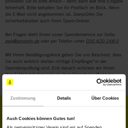
probieren Sie es bitte erneut – denn dann war Ihre Eingabe
fehlerhaft. Bitte behalten Sie Ihr Postfach im Blick. Wenn
die E-Mail nicht angekommen ist, überprüfen Sie
sicherheitshalber auch Ihren Spam-Ordner.
Bei Fragen steht Ihnen unser Spendenservice zur Seite:
zwb@amnesty.de
oder per Telefon unter
030 420 248-0
Mit Ihrem Bestätigungsklick geben Sie uns Bescheid, dass
Sie auch wirklich die/der richtige Empfänger*in der
Spendenquittung sind. Erst danach schicken wir Ihnen
Ihre E-Mail mit dem Link zu Ihrer Spendenquittung zu.
Besonders hier gilt: sicher ist sicher.
Zustimmung
Details
Über Cookies
NEWSLETTER ABONNIEREN!
Auch Cookies können Gutes tun!
Bleiben Sie über aktuelle Aktionen informiert, um
Als gemeinnütziger Verein sind wir auf Spenden